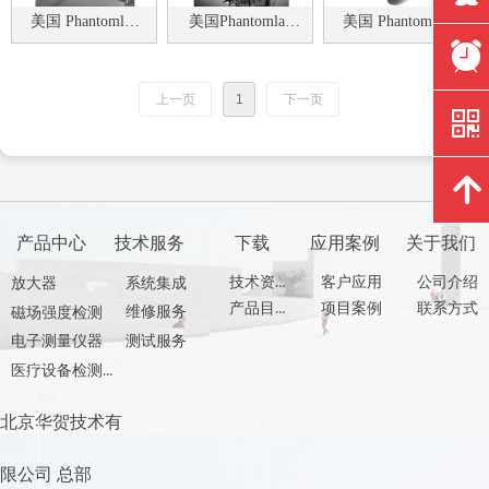
美国 Phantomlab
美国Phantomlab
美国 Phantomlab
Magphan®
磁共振检测模体
CT性能检测模体
뀥
Distortion 051/121
SMR170/100 现货
Catphan®
模体
500/600/700
上一页
1
下一页
낃
녕
产品中心
技术服务
下载
应用案例
关于我们
技术资料
客户应用
公司介绍
放大器
系统集成
产品目录
项目案例
联系方式
维修服务
磁场强度检测
测试服务
电子测量仪器
医疗设备检测产品
北京华贺技术有
限公司 总部