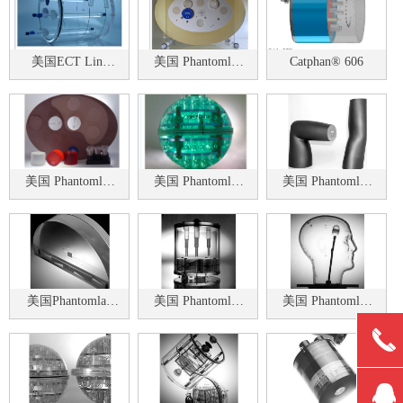
美国ECT Line
美国 Phantomlab
Catphan® 606
Source Phantom
CCT162 COPD肺
模体II
美国 Phantomlab
美国 Phantomlab
美国 Phantomlab
肝脏模体CCT288
MRI 性能测试模
躯干模体
体 Magphan®128
（EMR128）
美国Phantomlab
美国 Phantomlab
美国 Phantomlab
乳腺机
ECT/SPECT/PET™
RSVP Phantom™
끅
TOMOPHAN®图
PHANTOMS模体
头部模体
像质量模体
뀩