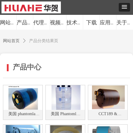
下载
网站首页
产品中心
代理品牌
视频中心
技术服务
应用案例
关于我们
网站首页
ꄲ
产品分类结果页
产品中心
美国 phantomlab
美国 Phantomlab
CCT189 &
Catphan® 710 、
CBCT模体，
CCT191
CTP710 性能测试
Dental CT
模体