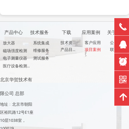
的应用
及容性负载对输出的影响
끅
产品中心
技术服务
下载
应用案例
关于我们
뀩
技术资料
客户应用
公司介绍
放大器
系统集成
产品目录
项目案例
联系方式
维修服务
磁场强度检测
测试服务
电子测量仪器
뀥
医疗设备检测产品
낃
北京华贺技术有
限公司 总部
녕
地址：北京市朝阳
区裕民路12号E1座
10层1038室，
100029