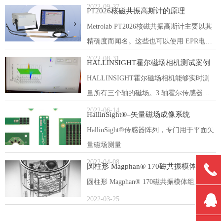
泛。事实上，传感器应用——接近传感
2022-09-27
PT2026核磁共振高斯计的原理
器、旋转传感器、电流传感器等——在经
Metrolab PT2026核磁共振高斯计主要以其
济上比测量应用重要得多，并且已经将霍
精确度而闻名。这些也可以使用 EPR电子
尔元件推向了大规模生产。
顺磁共振用于测量低磁场的探头。
2022-08-31
HALLINSIGHT霍尔磁场相机测试案例
HALLINSIGHT霍尔磁场相机能够实时测
量所有三个轴的磁场。3 轴霍尔传感器以 4
μT分辨率解析磁场矢量，以高达 1 kHz 的
2022-06-14
HallinSight®–矢量磁场成像系统
速率测量，该霍尔磁场相机可表征静态或
HallinSight®传感器阵列，专门用于平面矢
动态磁场。
量磁场测量
2022-04-08
圆柱形 Magphan® 170磁共振模体组成
끅
圆柱形 Magphan® 170磁共振模体组成
뀩
2022-03-25