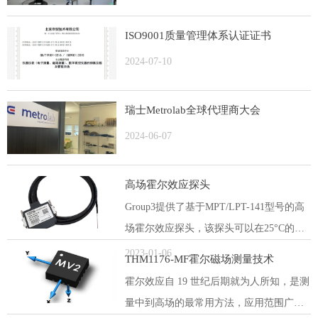
ISO9001质量管理体系认证证书
2024-07-10
瑞士Metrolab全球代理商大会
2024-06-07
高场霍尔效应探头
Group3提供了基于MPT/LPT-141型号的高
场霍尔效应探头，该探头可以在25°C的最
高范围内测量高达13 T的磁场，其精度为
2023-01-06
THM1176-MF霍尔磁场测量技术
0.05％。
霍尔效应自 19 世纪后期就为人所知，是测
量中到高场的最常用方法，应用范围广