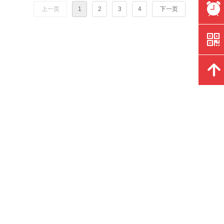
뀥
上一页
1
2
3
4
下一页
낃
녕