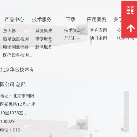
낃
产品中心
技术服务
下载
应用案例
关于我们
녕
技术资料
客户应用
公司介绍
放大器
系统集成
产品目录
项目案例
联系方式
维修服务
磁场强度检测
测试服务
电子测量仪器
医疗设备检测产品
北京华贺技术有
限公司 总部
地址：北京市朝阳
区裕民路12号E1座
10层1038室，
100029
电话：010-