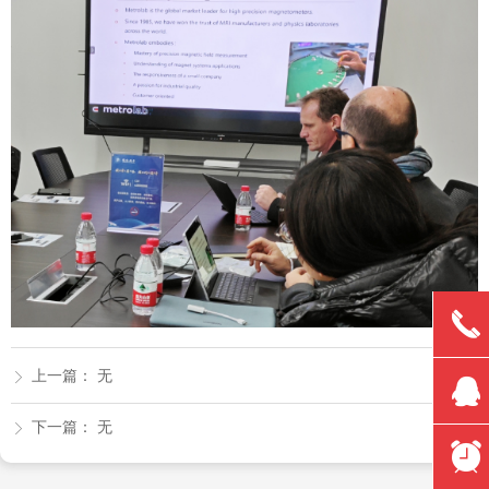
끅
上一篇：
无
ꁕ
뀩
下一篇：
无
ꁕ
뀥