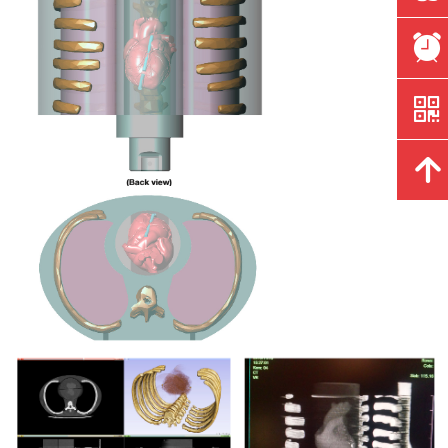
뀥
낃
녕