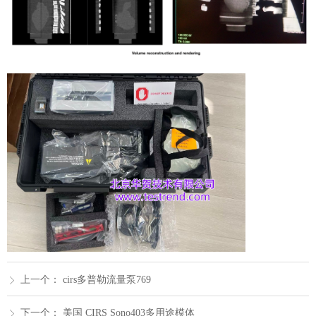
上一个：
cirs多普勒流量泵769
ꁕ
下一个：
美国 CIRS Sono403多用途模体
ꁕ