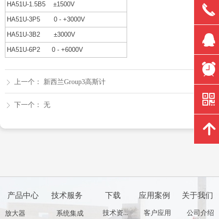
HA51U-1.5B5
±1500V
끅
HA51U-3P5
0 - +3000V
HA51U-3B2
±3000V
뀩
HA51U-6P2
0 - +6000V
뀥
上一个：
新西兰Group3高斯计
ꁕ
낃
下一个：
无
ꁕ
녕
产品中心
技术服务
下载
应用案例
关于我们
技术资料
客户应用
公司介绍
放大器
系统集成